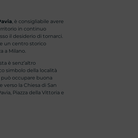
Pavia
, è consigliabile avere
erritorio in continuo
o il desiderio di tornarci.
e un centro storico
a a Milano.
ta è senz’altro
co simbolo della località
ogo può occupare buona
e verso la Chiesa di San
avia, Piazza della Vittoria e