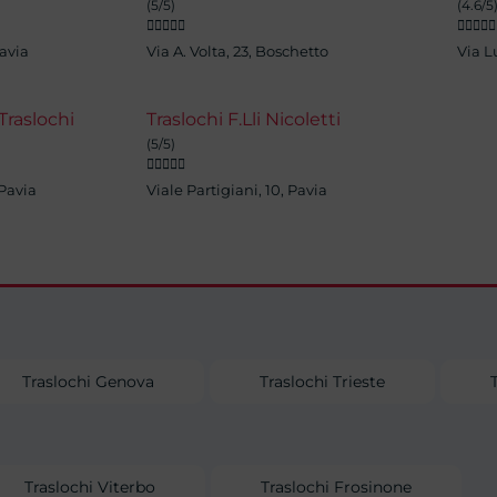
(5/5)
(4.6/5










avia
Via A. Volta, 23, Boschetto
Via L
Traslochi
Traslochi F.Lli Nicoletti
(5/5)





 Pavia
Viale Partigiani, 10, Pavia
Traslochi Genova
Traslochi Trieste
Traslochi Viterbo
Traslochi Frosinone