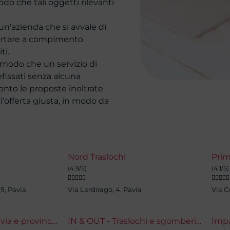
odo che tali oggetti rilevanti
 un’azienda che si avvale di
portare a compimento
ti.
 modo che un servizio di
fissati senza alcuna
ronto le proposte inoltrate
l’offerta giusta, in modo da
Nord Traslochi
Prim
(4.9/5)
(4.1/5)










9, Pavia
Via Lardirago, 4, Pavia
Via C
sgomberi gratis pavia e provincia
IN & OUT - Traslochi e sgomberi Pavia e Milano