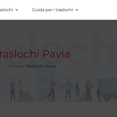
aslochi
Guida per i traslochi
sloch
raslochi Pavia
Home
»
Traslochi Pavia