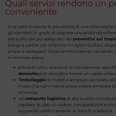
Quali servizi rendono un pr
conveniente
Una volta scoperte le peculiarità di una città sorpr
gli elementi in grado di segnare una profonda differ
alla scelta del più adeguato dei
preventivi sui trasl
bisogna partire per ottenere il miglior risultato dispo
ampio e variegato? Scopriamolo insieme, cercando di
in secondo piano:
prima di tutto, una serie di competenze specif
domicilio
può senz’altro fornire un valido sollie
l’
imballaggio
di mobili e accessori va curato nei 
modo che ogni merce possa essere smistata al
sicurezza;
un
comparto logistico
di alta qualità contribu
capillare di ciascun ordine, con spedizioni e ritir
seguendo perfettamente le date di scadenza;