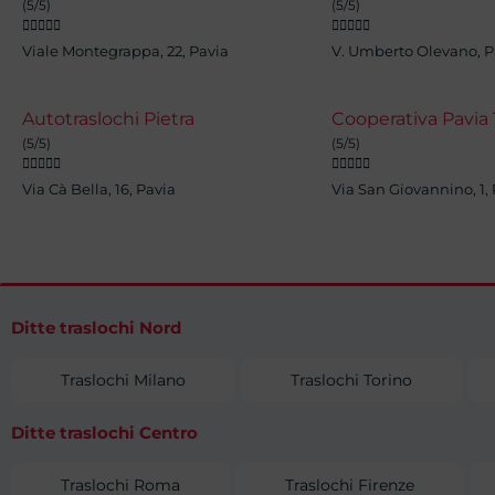
(5/5)
(5/5)










Viale Montegrappa, 22, Pavia
V. Umberto Olevano, P
Autotraslochi Pietra
Cooperativa Pavia 
(5/5)
(5/5)










Via Cà Bella, 16, Pavia
Via San Giovannino, 1,
Ditte traslochi Nord
Traslochi Milano
Traslochi Torino
Ditte traslochi Centro
Traslochi Roma
Traslochi Firenze