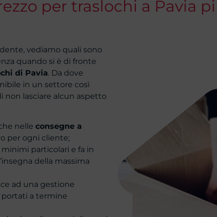
ezzo per traslochi a Pavia p
endente, vediamo quali sono
enza quando si è di fronte
ochi di Pavia
. Da dove
nibile in un settore così
 non lasciare alcun aspetto
iche nelle
consegne a
vo per ogni cliente;
minimi particolari e fa in
l’insegna della massima
isce ad una gestione
i portati a termine