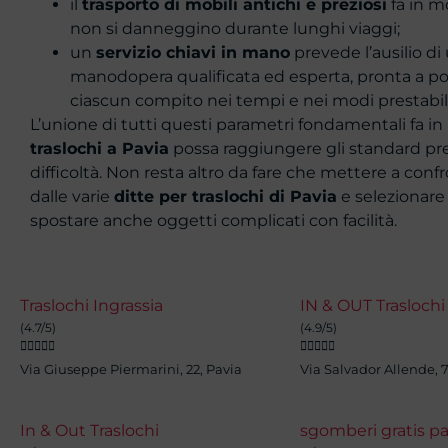
il
trasporto di mobili antichi e preziosi
fa in m
non si danneggino durante lunghi viaggi;
un
servizio chiavi in mano
prevede l’ausilio di
manodopera qualificata ed esperta, pronta a 
ciascun compito nei tempi e nei modi prestabili
L’unione di tutti questi parametri fondamentali fa in
traslochi a Pavia
possa raggiungere gli standard pre
difficoltà. Non resta altro da fare che mettere a conf
dalle varie
ditte per traslochi di Pavia
e selezionare 
spostare anche oggetti complicati con facilità.
Traslochi Ingrassia
IN & OUT Traslochi
(4.7/5)
(4.9/5)










Via Giuseppe Piermarini, 22, Pavia
Via Salvador Allende, 7
In & Out Traslochi