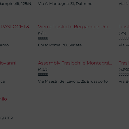
Rampinelli, 128/N,
Via A. Mantegna, 31, Dalmine
Via N
VILLA GIOVANNA TRASLOCHI & CENTRO BARATTO (MERCATINO DELL'USATO)
Vierre Traslochi Bergamo e Provincia Sgombero Case Locali Uffici Capannoni
Tras
(5/5)
(5/5)










rgamo
Corso Roma, 30, Seriate
Via Po
Giovanni
Assembly Traslochi e Montaggio Mobili
(4.5/5)
(4.9/5










ica
Via Maestri del Lavoro, 25, Brusaporto
Via B
nilo
 Bergamo