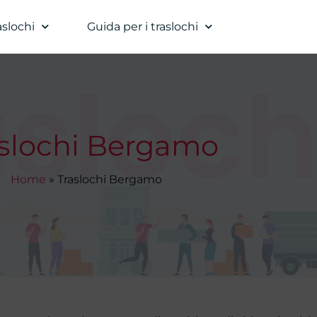
aslochi
Guida per i traslochi
sloch
aslochi Bergamo
Home
»
Traslochi Bergamo