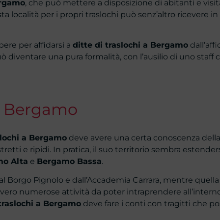
rgamo
, che può mettere a disposizione di abitanti e visi
sta località per i propri traslochi può senz’altro ricevere i
pere per affidarsi a
ditte di traslochi a Bergamo
dall’affi
 diventare una pura formalità, con l’ausilio di uno staff 
i Bergamo
slochi a Bergamo
deve avere una certa conoscenza della c
etti e ripidi. In pratica, il suo territorio sembra estender
o Alta
e
Bergamo Bassa
.
dal Borgo Pignolo e dall’Accademia Carrara, mentre quella 
vero numerose attività da poter intraprendere all’intern
traslochi a Bergamo
deve fare i conti con tragitti che p