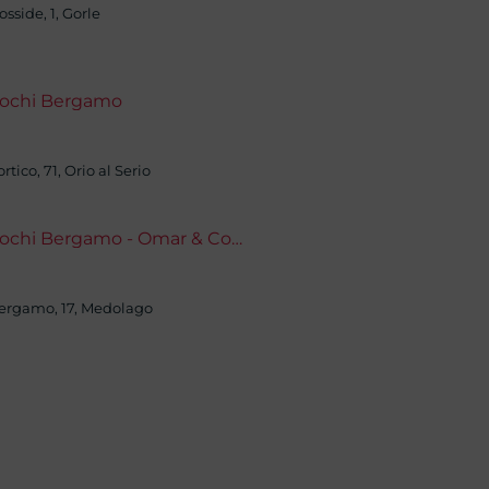
osside, 1, Gorle
lochi Bergamo
rtico, 71, Orio al Serio
Traslochi Bergamo - Omar & Company
)
ergamo, 17, Medolago