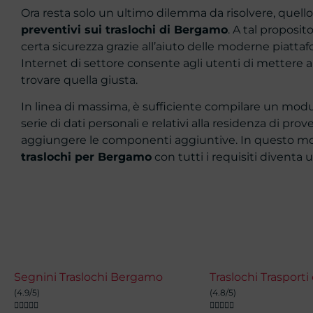
Ora resta solo un ultimo dilemma da risolvere, quello re
preventivi sui traslochi di Bergamo
. A tal proposi
certa sicurezza grazie all’aiuto delle moderne piattafo
Internet di settore consente agli utenti di mettere a 
trovare quella giusta.
In linea di massima, è sufficiente compilare un modul
serie di dati personali e relativi alla residenza di pro
aggiungere le componenti aggiuntive. In questo m
traslochi per Bergamo
con tutti i requisiti diventa 
Segnini Traslochi Bergamo
(4.9/5)
(4.8/5)









