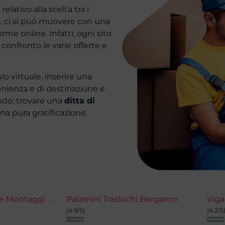
lativo alla scelta tra i
to, ci si può muovere con una
rme online. Infatti, ogni sito
confronto le varie offerte e
o virtuale, inserire una
venienza e di destinazione e
odo, trovare una
ditta di
una pura gratificazione.
Traslochi Trasporti e Montaggi Bergamo - Montano Guillser
Palamini Traslochi Bergamo
Viga
(4.9/5)
(4.3/5









