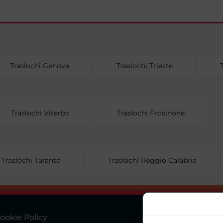
Traslochi Genova
Traslochi Trieste
Traslochi Viterbo
Traslochi Frosinone
Traslochi Taranto
Traslochi Reggio Calabria
ookie Policy