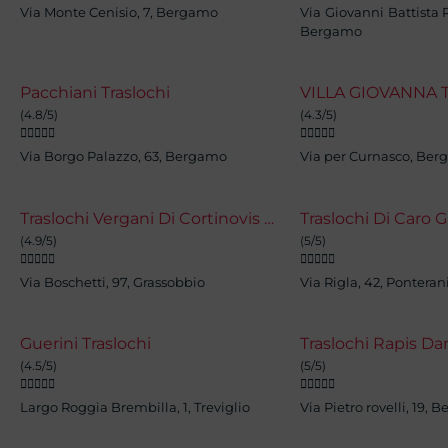
Via Monte Cenisio, 7, Bergamo
Via Giovanni Battista 
Bergamo
Pacchiani Traslochi
(4.8/5)
(4.3/5)










Via Borgo Palazzo, 63, Bergamo
Via per Curnasco, Be
Traslochi Vergani Di Cortinovis Luca
Traslochi Di Caro 
(4.9/5)
(5/5)










Via Boschetti, 97, Grassobbio
Via Rigla, 42, Ponteran
Guerini Traslochi
Traslochi Rapis Da
(4.5/5)
(5/5)










Largo Roggia Brembilla, 1, Treviglio
Via Pietro rovelli, 19,