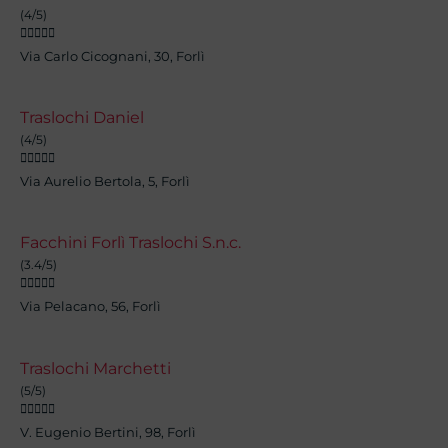
(4/5)





Via Carlo Cicognani, 30, Forlì
Traslochi Daniel
(4/5)





Via Aurelio Bertola, 5, Forlì
Facchini Forlì Traslochi S.n.c.
(3.4/5)





Via Pelacano, 56, Forlì
Traslochi Marchetti
(5/5)





V. Eugenio Bertini, 98, Forlì