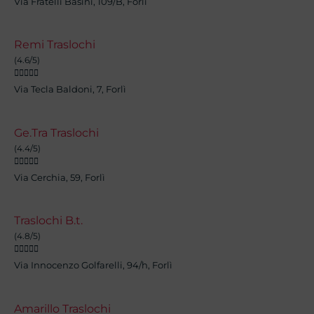
Via Fratelli Basini, 109/B, Forlì
Remi Traslochi
(4.6/5)





Via Tecla Baldoni, 7, Forlì
Ge.Tra Traslochi
(4.4/5)





Via Cerchia, 59, Forlì
Traslochi B.t.
(4.8/5)





Via Innocenzo Golfarelli, 94/h, Forlì
Amarillo Traslochi