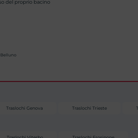
so del proprio bacino
, Belluno
Traslochi Genova
Traslochi Trieste
Traslochi Viterbo
Traslochi Frosinone