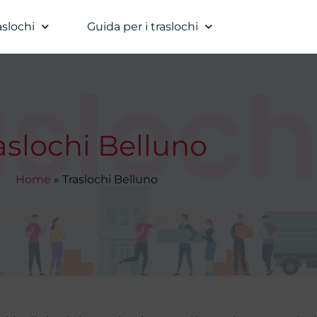
aslochi
Guida per i traslochi
sloch
aslochi Belluno
Home
»
Traslochi Belluno