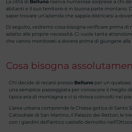
La città di
Belluno
riserva numerose sorprese a chi deci
abitanti e il suo territorio è in buona parte montano. D
saper trovare un’azienda che sappia districarsi a dover
Di seguito, vedremo cosa bisogna verificare prima di 
adatto alle proprie necessità. Ci vuole tanta attenzi
che vanno monitorati a dovere prima di giungere alla s
Cosa bisogna assolutamen
Chi decide di recarsi presso
Belluno
per un qualsiasi
una semplice passeggiata per conoscere il meglio di un
tipica aria di montagna e ci si ritrova coinvolti nel pi
L’area urbana comprende la Chiesa gotica di Santo St
Cattedrale di San Martino, il Palazzo dei Rettori, le tr
con i giardini dell’antico castello demolito nell’Ottoc