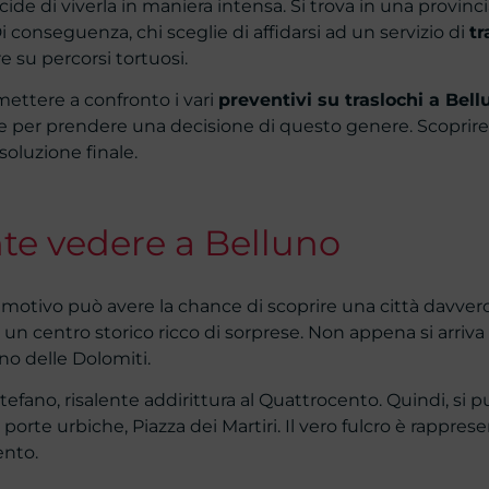
de di viverla in maniera intensa. Si trova in una provinc
i conseguenza, chi sceglie di affidarsi ad un servizio di
tr
e su percorsi tortuosi.
mettere a confronto i vari
preventivi su traslochi a Bell
one per prendere una decisione di questo genere. Scopri
oluzione finale.
te vedere a Belluno
 motivo può avere la chance di scoprire una città davvero
 centro storico ricco di sorprese. Non appena si arriva qui
eno delle Dolomiti.
efano, risalente addirittura al Quattrocento. Quindi, si 
e porte urbiche, Piazza dei Martiri. Il vero fulcro è rappres
ento.