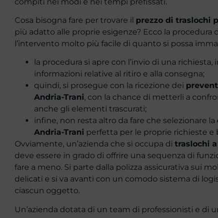
compiti nei modi e nei tempi prefissati.
Cosa bisogna fare per trovare il
prezzo di traslochi 
più adatto alle proprie esigenze? Ecco la procedura 
l’intervento molto più facile di quanto si possa imma
la procedura si apre con l’invio di una richiesta,
informazioni relative al ritiro e alla consegna;
quindi, si prosegue con la ricezione dei
preventi
Andria-Trani
, con la chance di metterli a confr
anche gli elementi trascurati;
infine, non resta altro da fare che selezionare la
Andria-Trani
perfetta per le proprie richieste e 
Ovviamente, un’azienda che si occupa di
traslochi 
deve essere in grado di offrire una sequenza di funzion
fare a meno. Si parte dalla polizza assicurativa sui mob
delicati e si va avanti con un comodo sistema di logis
ciascun oggetto.
Un’azienda dotata di un team di professionisti e di u