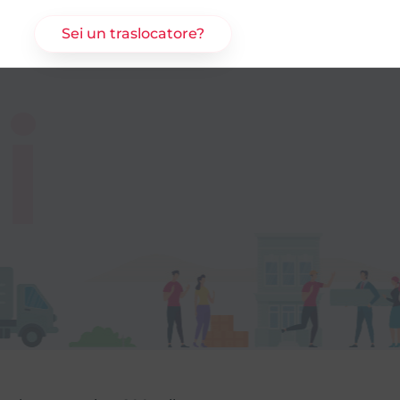
Sei un traslocatore?
i