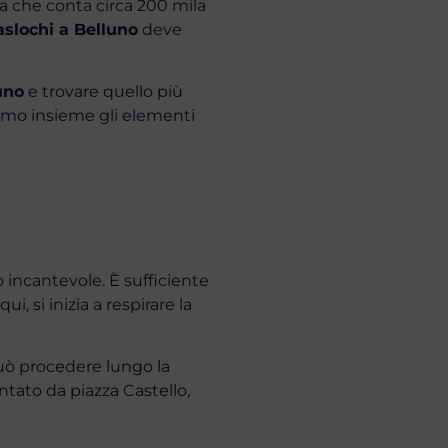
ia che conta circa 200 mila
aslochi a Belluno
deve
uno
e trovare quello più
remo insieme gli elementi
 incantevole. È sufficiente
, si inizia a respirare la
può procedere lungo la
entato da piazza Castello,