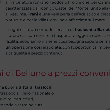
all’imperatore romano Teodosio II, oltre che per Canne
caratterizzata dall’iconico Castel del Monte, unito all
all’Assunta.
Trani
è una vera perla dell’Adriatico e piace
Naturale e per la Villa Comunale affacciata sul mare.
In ogni caso, un comodo servizio di
traslochi a Barle
aiutare ciascun cliente a trasportare oggetti delicati
facilità. Scopriamo insieme cosa bisogna sapere prima
un’operazione così elaborata, con l’opportunità imperdi
alta qualità a prezzi contenuti.
hi di Belluno a prezzi conven
 una buona
ditta di traslochi
n trasloco a livello nazionale o
inimi particolari,
rtando a termine tutti i