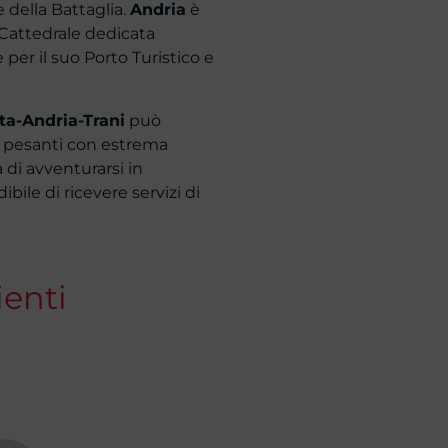
 della Battaglia.
Andria
è
a Cattedrale dedicata
 per il suo Porto Turistico e
tta-Andria-Trani
può
 e pesanti con estrema
 di avventurarsi in
bile di ricevere servizi di
ienti