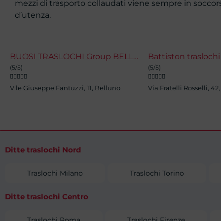
mezzi di trasporto collaudati viene sempre in soccor
d’utenza.
BUOSI TRASLOCHI Group BELLUNO
Battiston traslochi
(5/5)
(5/5)










V.le Giuseppe Fantuzzi, 11, Belluno
Via Fratelli Rosselli, 42
Ditte traslochi Nord
Traslochi Milano
Traslochi Torino
Ditte traslochi Centro
Traslochi Roma
Traslochi Firenze